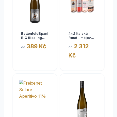
BattenfeldSpanier
4x2 Italská
BIO Riesling
Rosé – májové
Eisquell trocken
kousky
389 Kč
2 312
2025,
od
od
BattenfeldSpanier,
Kč
Rheinhessen
VDP