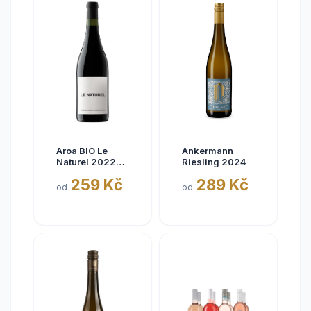
Aroa BIO Le
Ankermann
Naturel 2022
Riesling 2024
Tinto, Aora,
259 Kč
289 Kč
Navarra, bez
od
od
siřičitanů