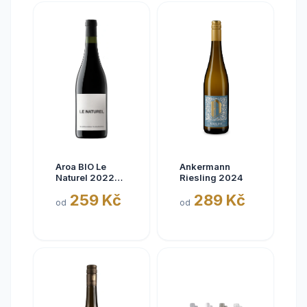
Aroa BIO Le
Ankermann
Naturel 2022
Riesling 2024
Tinto, Aora,
259 Kč
289 Kč
Navarra, bez
od
od
siřičitanů