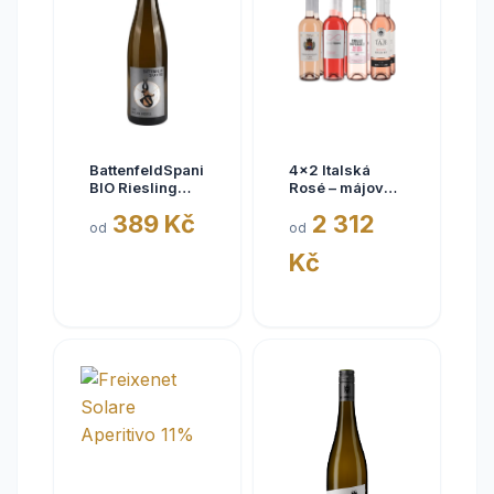
BattenfeldSpanier
4x2 Italská
BIO Riesling
Rosé – májové
Eisquell trocken
kousky
389 Kč
2 312
2025,
od
od
BattenfeldSpanier,
Kč
Rheinhessen
VDP