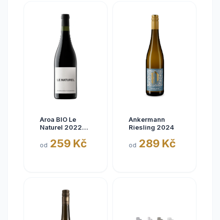
Aroa BIO Le
Ankermann
Naturel 2022
Riesling 2024
Tinto, Aora,
259 Kč
289 Kč
Navarra, bez
od
od
siřičitanů