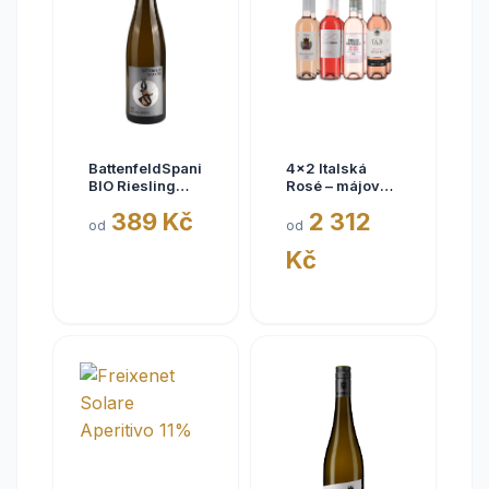
BattenfeldSpanier
4x2 Italská
BIO Riesling
Rosé – májové
Eisquell trocken
kousky
389 Kč
2 312
2025,
od
od
BattenfeldSpanier,
Kč
Rheinhessen
VDP