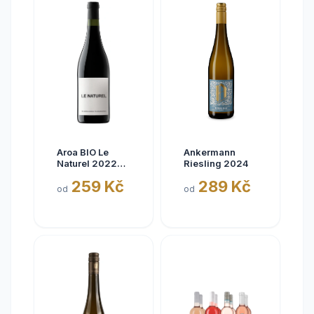
Aroa BIO Le
Ankermann
Naturel 2022
Riesling 2024
Tinto, Aora,
259 Kč
289 Kč
Navarra, bez
od
od
siřičitanů