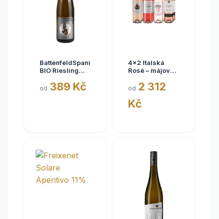
BattenfeldSpanier
4x2 Italská
BIO Riesling
Rosé – májové
Eisquell trocken
kousky
389 Kč
2 312
2025,
od
od
BattenfeldSpanier,
Kč
Rheinhessen
VDP