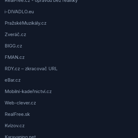
RealFree.cz - opravdu bez realitky
i-DIVADLO.eu
PražskéMuzikály.cz
Zveráč.cz
BIGG.cz
FMAN.cz
RDY.cz – zkracovač URL
eBar.cz
Mobilní-kadeřnictví.cz
Web-clever.cz
RealFree.sk
Kvízov.cz
Karavaning.net