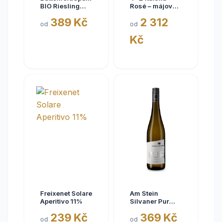
BIO Riesling
Rosé – májové
Eisquell trocken
kousky
389 Kč
2 312
2025,
od
od
BattenfeldSpanier,
Kč
Rheinhessen
VDP
Freixenet Solare
Am Stein
Aperitivo 11%
Silvaner Pur
2025
239 Kč
369 Kč
od
od