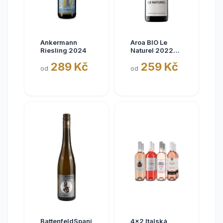
Ankermann
Aroa BIO Le
Riesling 2024
Naturel 2022
Tinto, Aora,
289 Kč
259 Kč
Navarra, bez
od
od
siřičitanů
BattenfeldSpanier
4x2 Italská