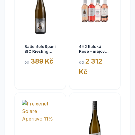
BattenfeldSpanier
4x2 Italská
BIO Riesling
Rosé – májové
Eisquell trocken
kousky
389 Kč
2 312
2025,
od
od
BattenfeldSpanier,
Kč
Rheinhessen
VDP