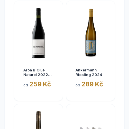
Aroa BIO Le
Ankermann
Naturel 2022
Riesling 2024
Tinto, Aora,
259 Kč
289 Kč
Navarra, bez
od
od
siřičitanů