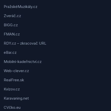
PražskéMuzikály.cz
Zveráč.cz
BIGG.cz
FMAN.cz
RDY.cz – zkracovač URL
eBar.cz
Mobilní-kadeřnictví.cz
Web-clever.cz
RealFree.sk
Kvízov.cz
Karavaning.net
CVčko.eu