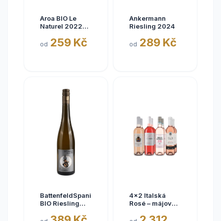
Aroa BIO Le
Ankermann
Naturel 2022
Riesling 2024
Tinto, Aora,
259 Kč
289 Kč
Navarra, bez
od
od
siřičitanů
BattenfeldSpanier
4x2 Italská
BIO Riesling
Rosé – májové
Eisquell trocken
kousky
389 Kč
2 312
2025,