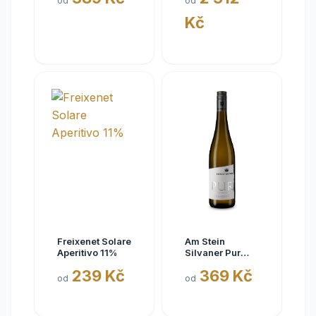
od
od
BattenfeldSpanier,
Kč
Rheinhessen
VDP
Freixenet Solare
Am Stein
Aperitivo 11%
Silvaner Pur
2025
239 Kč
369 Kč
od
od