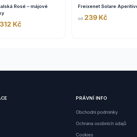
talská Rosé – májové
Freixenet Solare Aperitiv
ky
239 Kč
od
 312 Kč
ACE
PRÁVNÍ INFO
Obchodní podmínky
Ochrana osobních údajů
Cookies