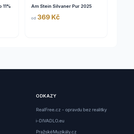
o 11%
Am Stein Silvaner Pur 2025
369 Kč
od
ODKAZY
RealFree.cz - opravdu bez realitky
i-DIVADLO.eu
PražskéMuzikály.cz