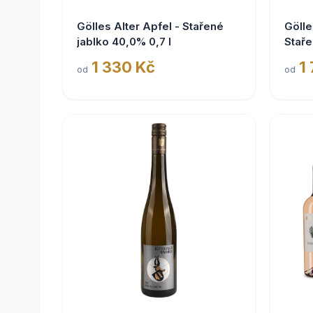
Gölles Alter Apfel - Stařené
Gölle
jablko 40,0% 0,7 l
Staře
1 330 Kč
1
od
od