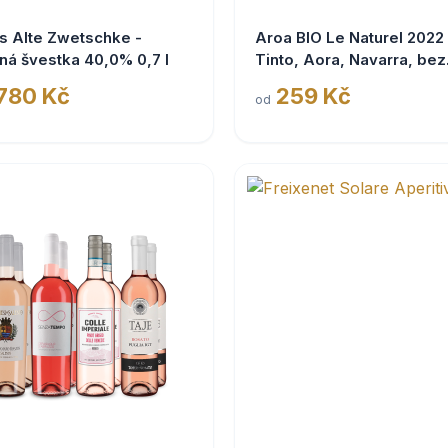
s Alte Zwetschke -
Aroa BIO Le Naturel 2022
ná švestka 40,0% 0,7 l
Tinto, Aora, Navarra, bez
siřičitanů
 780 Kč
259 Kč
od