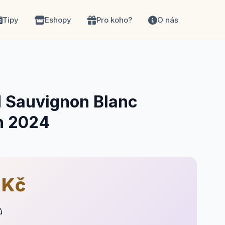
Tipy
Eshopy
Pro koho?
O nás
d Sauvignon Blanc
h 2024
 Kč
ů