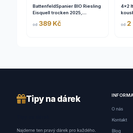
BattenfeldSpanier BIO Riesling
4x2 I
Eisquell trocken 2025,
kous
BattenfeldSpanier,
389 Kč
2
od
od
Rheinhessen VDP
INFORM
Tipy na dárek
O nás
Tipy na dárek
Kontakt
Najdeme ten pravý dárek pro každého.
Blog