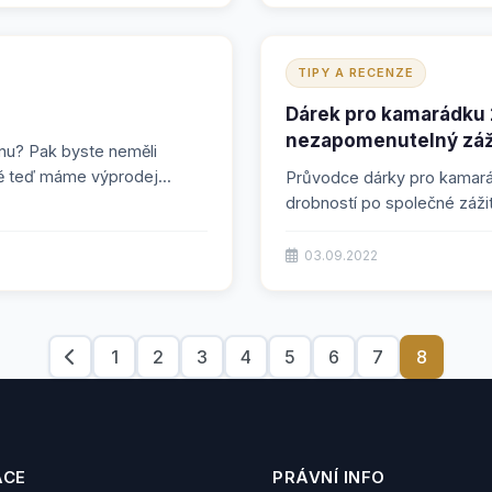
TIPY A RECENZE
Dárek pro kamarádku 
nezapomenutelný záž
enu? Pak byste neměli
ě teď máme výprodej...
Průvodce dárky pro kamará
drobností po společné zážitk
03.09.2022
1
2
3
4
5
6
7
8
ACE
PRÁVNÍ INFO