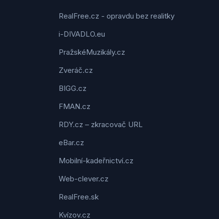
RealFree.cz - opravdu bez realitky
i-DIVADLO.eu
PražskéMuzikály.cz
Zveráč.cz
BIGG.cz
FMAN.cz
RDY.cz – zkracovač URL
eBar.cz
Mobilní-kadeřnictví.cz
Web-clever.cz
RealFree.sk
Kvízov.cz