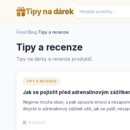
Tipy na dárek
Úvod
/
Blog
/
Tipy a recenze
Tipy a recenze
Tipy na dárky a recenze produktů
TIPY A RECENZE
Jak se pojistit před adrenalinovým zážitk
Nejprve trocha obav, a pak spousta emocí a nezapo
Abyste si adrenalinový zážitek užili, jak se patří, neza
15.01.2023