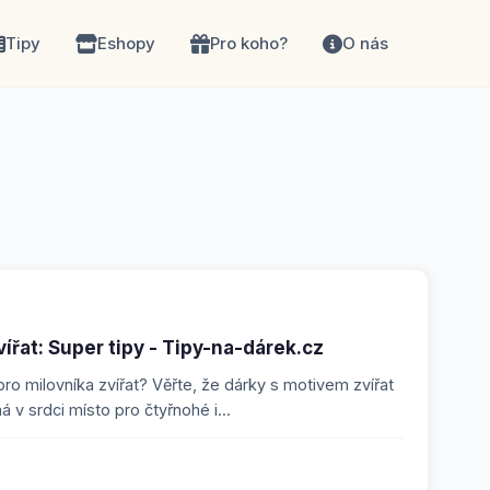
Tipy
Eshopy
Pro koho?
O nás
ířat: Super tipy - Tipy-na-dárek.cz
pro milovníka zvířat? Věřte, že dárky s motivem zvířat
 v srdci místo pro čtyřnohé i...