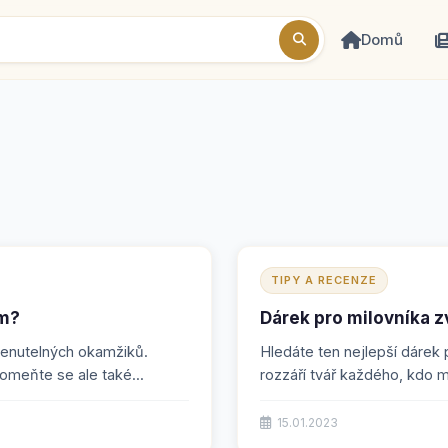
Domů
TIPY A RECENZE
em?
Dárek pro milovníka zv
menutelných okamžiků.
Hledáte ten nejlepší dárek 
pomeňte se ale také...
rozzáří tvář každého, kdo má
15.01.2023