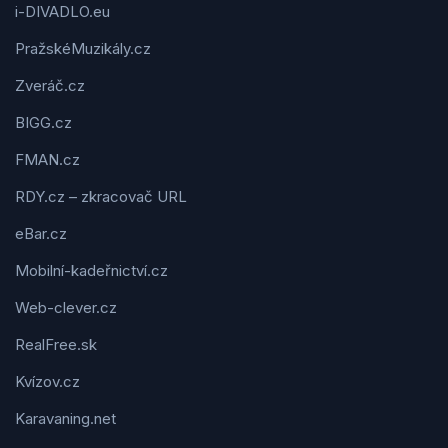
i-DIVADLO.eu
PražskéMuzikály.cz
Zveráč.cz
BIGG.cz
FMAN.cz
RDY.cz – zkracovač URL
eBar.cz
Mobilní-kadeřnictví.cz
Web-clever.cz
RealFree.sk
Kvízov.cz
Karavaning.net