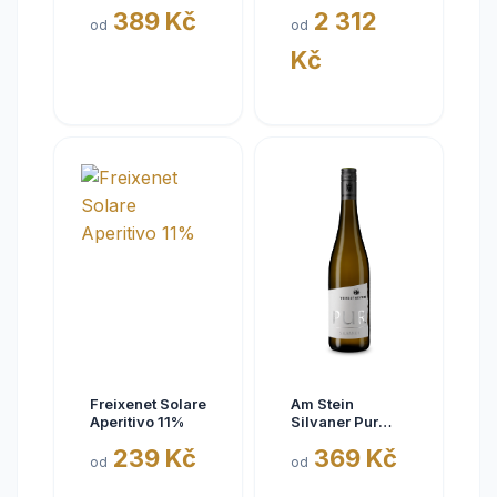
Eisquell trocken
kousky
389 Kč
2 312
2025,
od
od
BattenfeldSpanier,
Kč
Rheinhessen
VDP
Freixenet Solare
Am Stein
Aperitivo 11%
Silvaner Pur
2025
239 Kč
369 Kč
od
od