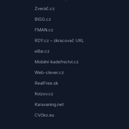
Zveráč.cz
BIGG.cz
FMAN.cz
RDY.cz – zkracovač URL
eBar.cz
Mobilní-kadeřnictví.cz
Web-clever.cz
RealFree.sk
Kvízov.cz
Karavaning.net
CVčko.eu