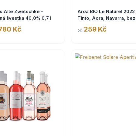
s Alte Zwetschke -
Aroa BIO Le Naturel 2022
ná švestka 40,0% 0,7 l
Tinto, Aora, Navarra, bez
siřičitanů
 780 Kč
259 Kč
od