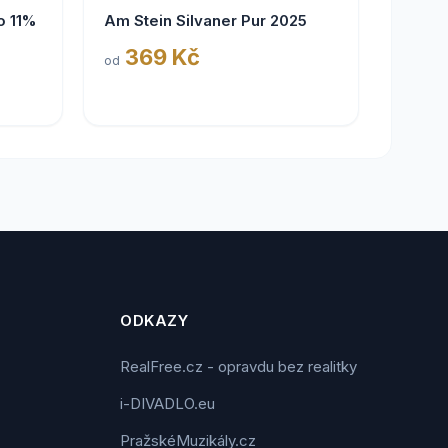
o 11%
Am Stein Silvaner Pur 2025
369 Kč
od
ODKAZY
RealFree.cz - opravdu bez realitky
i-DIVADLO.eu
PražskéMuzikály.cz