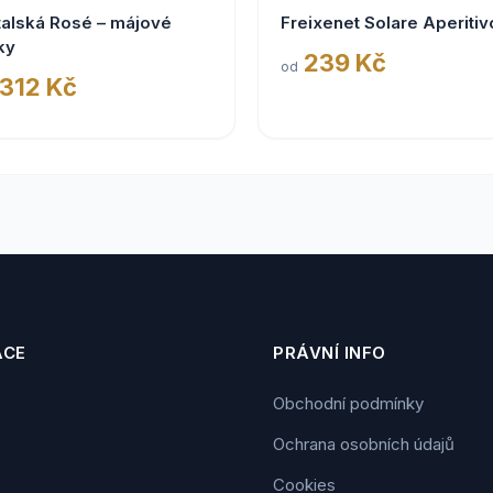
talská Rosé – májové
Freixenet Solare Aperitiv
ky
239 Kč
od
 312 Kč
ACE
PRÁVNÍ INFO
Obchodní podmínky
Ochrana osobních údajů
Cookies