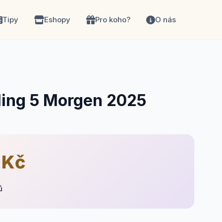
Tipy
Eshopy
Pro koho?
O nás
ling 5 Morgen 2025
 Kč
ů