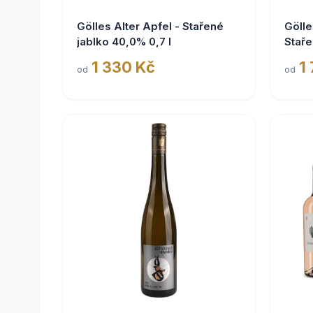
Gölles Alter Apfel - Stařené
Gölle
jablko 40,0% 0,7 l
Staře
1 330 Kč
1
od
od