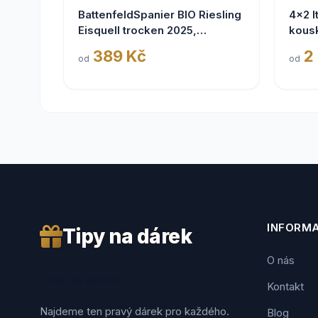
BattenfeldSpanier BIO Riesling
4x2 I
Eisquell trocken 2025,
kous
BattenfeldSpanier,
389 Kč
2
od
od
Rheinhessen VDP
INFORM
Tipy na dárek
O nás
Tipy na dárek
Kontakt
Najdeme ten pravý dárek pro každého.
Blog