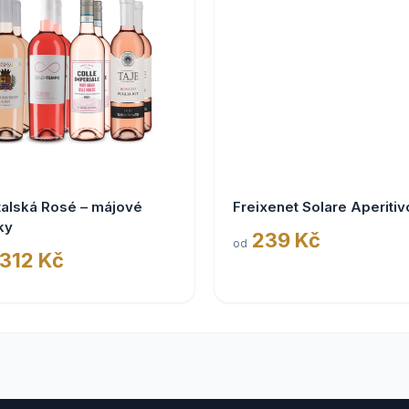
talská Rosé – májové
Freixenet Solare Aperitiv
ky
239 Kč
od
 312 Kč