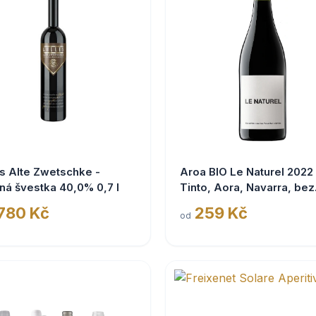
s Alte Zwetschke -
Aroa BIO Le Naturel 2022
ná švestka 40,0% 0,7 l
Tinto, Aora, Navarra, bez
siřičitanů
 780 Kč
259 Kč
od