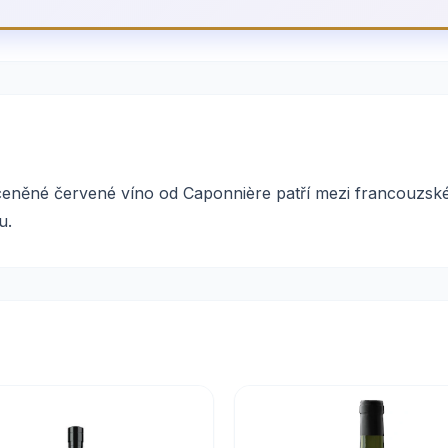
oceněné červené víno od Caponnière patří mezi francouzsk
u.