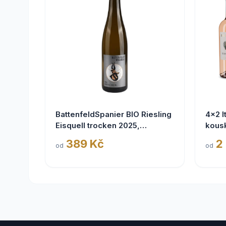
BattenfeldSpanier BIO Riesling
4x2 I
Eisquell trocken 2025,
kous
BattenfeldSpanier,
389 Kč
2
od
od
Rheinhessen VDP