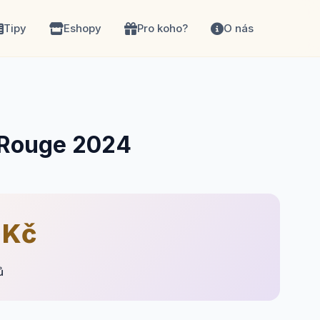
Tipy
Eshopy
Pro koho?
O nás
 Rouge 2024
 Kč
ů