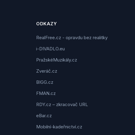
ODKAZY
RealFree.cz - opravdu bez realitky
i-DIVADLO.eu
PražskéMuzikály.cz
Zveráč.cz
BIGG.cz
FMAN.cz
RDY.cz – zkracovač URL
eBar.cz
Mobilní-kadeřnictví.cz