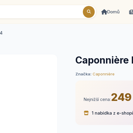
Domů
24
Caponnière
Značka:
Caponnière
249
Nejnižší cena:
1 nabídka z e-shop