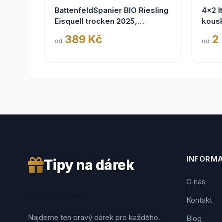
BattenfeldSpanier BIO Riesling
4x2 I
Eisquell trocken 2025,
kous
BattenfeldSpanier,
389 Kč
2
od
od
Rheinhessen VDP
INFORM
Tipy na dárek
O nás
Tipy na dárek
Kontakt
Najdeme ten pravý dárek pro každého.
Blog