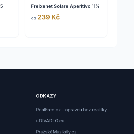
25
Freixenet Solare Aperitivo 11%
239 Kč
od
ODKAZY
RealFree.cz - opravdu bez realitky
i-DIVADLO.eu
PražskéMuzikály.cz