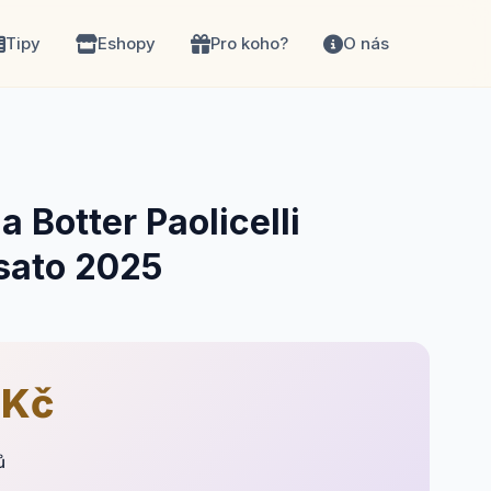
Tipy
Eshopy
Pro koho?
O nás
a Botter Paolicelli
osato 2025
 Kč
ů