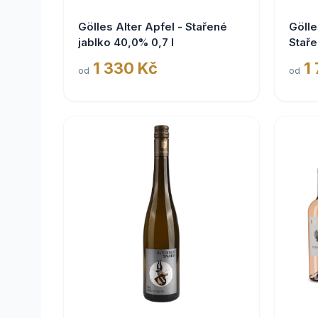
Gölles Alter Apfel - Stařené
Gölle
jablko 40,0% 0,7 l
Staře
1 330 Kč
1
od
od