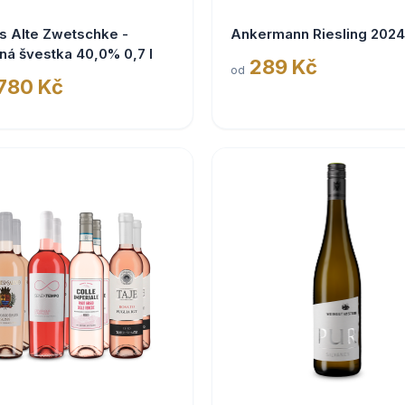
s Alte Zwetschke -
Ankermann Riesling 2024
ná švestka 40,0% 0,7 l
289 Kč
od
 780 Kč