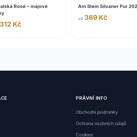
talská Rosé – májové
Am Stein Silvaner Pur 20
ky
369 Kč
od
 312 Kč
ACE
PRÁVNÍ INFO
Obchodní podmínky
Ochrana osobních údajů
Cookies