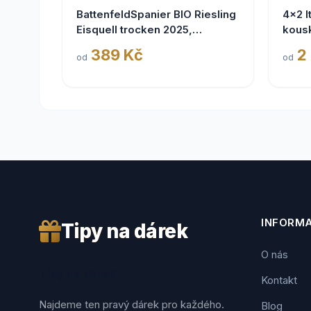
BattenfeldSpanier BIO Riesling
4x2 I
Eisquell trocken 2025,
kous
BattenfeldSpanier,
389 Kč
2
od
od
Rheinhessen VDP
INFORM
Tipy na dárek
O nás
Tipy na dárek
Kontakt
Najdeme ten pravý dárek pro každého.
Blog