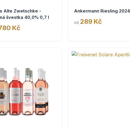
s Alte Zwetschke -
Ankermann Riesling 2024
ná švestka 40,0% 0,7 l
289 Kč
od
 780 Kč