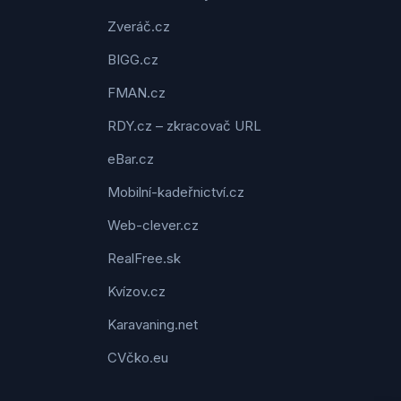
Zveráč.cz
BIGG.cz
FMAN.cz
RDY.cz – zkracovač URL
eBar.cz
Mobilní-kadeřnictví.cz
Web-clever.cz
RealFree.sk
Kvízov.cz
Karavaning.net
CVčko.eu