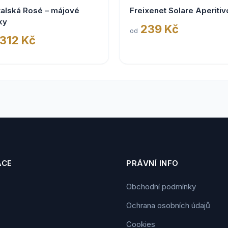
talská Rosé – májové
Freixenet Solare Aperitiv
ky
239 Kč
od
 312 Kč
ACE
PRÁVNÍ INFO
Obchodní podmínky
Ochrana osobních údajů
Cookies