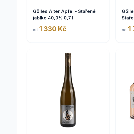
Gölles Alter Apfel - Stařené
Gölle
jablko 40,0% 0,7 l
Staře
1 330 Kč
1
od
od