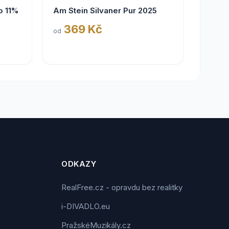
o 11%
Am Stein Silvaner Pur 2025
369 Kč
od
ODKAZY
RealFree.cz - opravdu bez realitky
i-DIVADLO.eu
PražskéMuzikály.cz