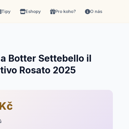
Tipy
Eshopy
Pro koho?
O nás
a Botter Settebello il
itivo Rosato 2025
 Kč
ů