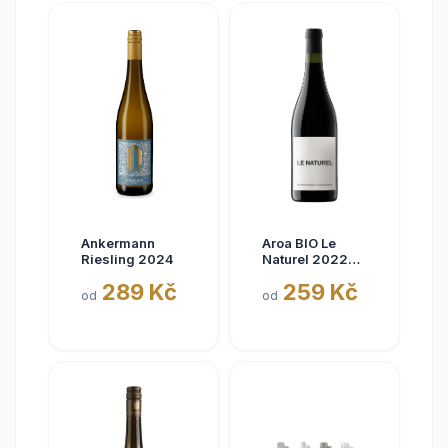
Ankermann
Aroa BIO Le
Riesling 2024
Naturel 2022
Tinto, Aora,
289 Kč
259 Kč
Navarra, bez
od
od
siřičitanů