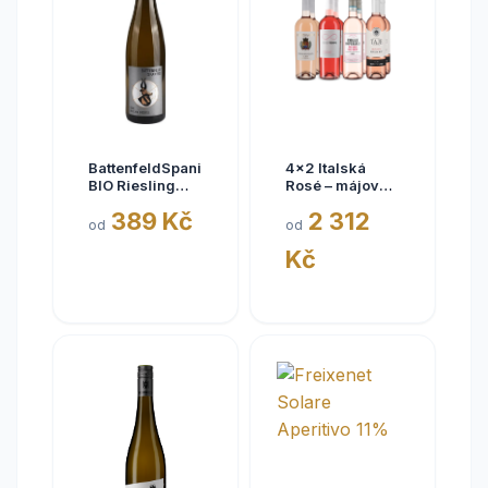
BattenfeldSpanier
4x2 Italská
BIO Riesling
Rosé – májové
Eisquell trocken
kousky
389 Kč
2 312
2025,
od
od
BattenfeldSpanier,
Kč
Rheinhessen
VDP