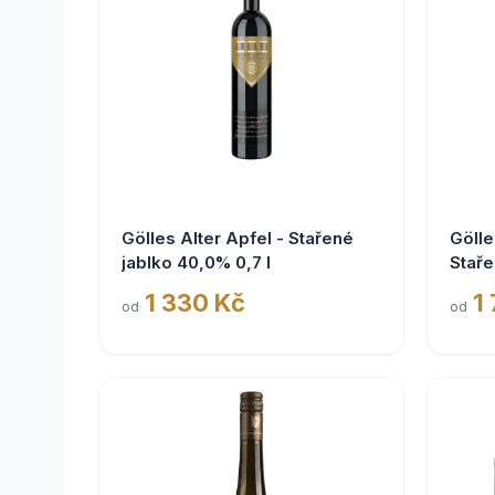
Gölles Alter Apfel - Stařené
Gölle
jablko 40,0% 0,7 l
Staře
1 330 Kč
1
od
od