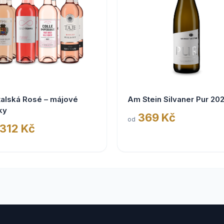
talská Rosé – májové
Am Stein Silvaner Pur 20
ky
369 Kč
od
 312 Kč