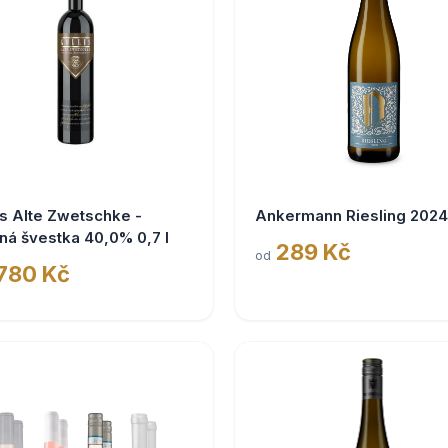
s Alte Zwetschke -
Ankermann Riesling 2024
ná švestka 40,0% 0,7 l
289 Kč
od
 780 Kč