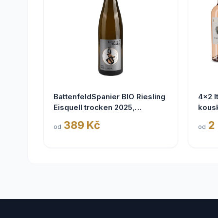
BattenfeldSpanier BIO Riesling
4x2 I
Eisquell trocken 2025,
kous
BattenfeldSpanier,
389 Kč
2
od
od
Rheinhessen VDP