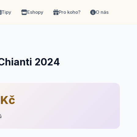
Tipy
Eshopy
Pro koho?
O nás
Chianti 2024
 Kč
ů