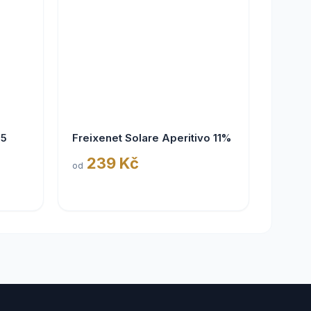
25
Freixenet Solare Aperitivo 11%
239 Kč
od