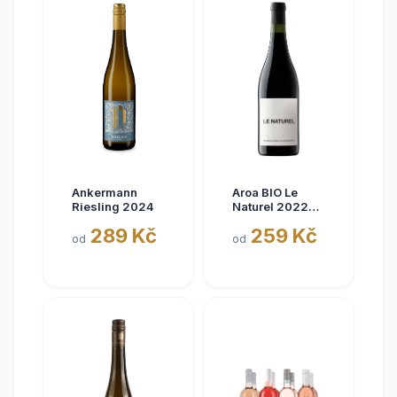
Ankermann
Aroa BIO Le
Riesling 2024
Naturel 2022
Tinto, Aora,
289 Kč
259 Kč
Navarra, bez
od
od
siřičitanů