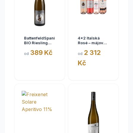
BattenfeldSpanier
4x2 Italská
BIO Riesling
Rosé – májové
Eisquell trocken
kousky
389 Kč
2 312
2025,
od
od
BattenfeldSpanier,
Kč
Rheinhessen
VDP