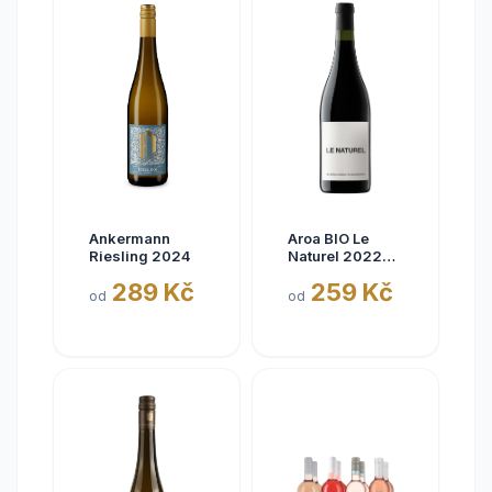
Ankermann
Aroa BIO Le
Riesling 2024
Naturel 2022
Tinto, Aora,
289 Kč
259 Kč
Navarra, bez
od
od
siřičitanů