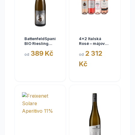
BattenfeldSpanier
4x2 Italská
BIO Riesling
Rosé – májové
Eisquell trocken
kousky
389 Kč
2 312
2025,
od
od
BattenfeldSpanier,
Kč
Rheinhessen
VDP