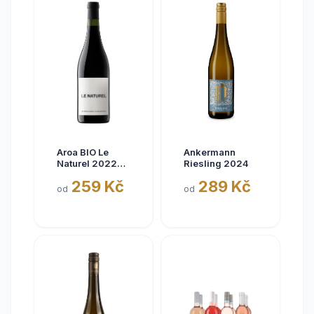
Aroa BIO Le
Ankermann
Naturel 2022
Riesling 2024
Tinto, Aora,
259 Kč
289 Kč
Navarra, bez
od
od
siřičitanů