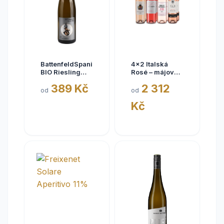
BattenfeldSpanier
4x2 Italská
BIO Riesling
Rosé – májové
Eisquell trocken
kousky
389 Kč
2 312
2025,
od
od
BattenfeldSpanier,
Kč
Rheinhessen
VDP