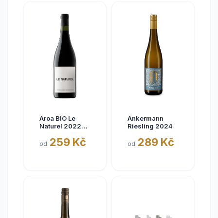
Aroa BIO Le
Ankermann
Naturel 2022
Riesling 2024
Tinto, Aora,
259 Kč
289 Kč
Navarra, bez
od
od
siřičitanů