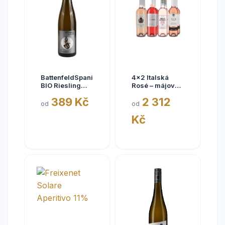
BattenfeldSpanier
4x2 Italská
BIO Riesling
Rosé – májové
Eisquell trocken
kousky
389 Kč
2 312
2025,
od
od
BattenfeldSpanier,
Kč
Rheinhessen
VDP