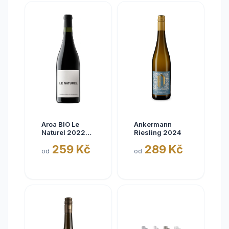
Aroa BIO Le
Ankermann
Naturel 2022
Riesling 2024
Tinto, Aora,
259 Kč
289 Kč
Navarra, bez
od
od
siřičitanů