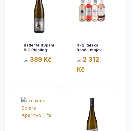
BattenfeldSpanier
4x2 Italská
BIO Riesling
Rosé – májové
Eisquell trocken
kousky
389 Kč
2 312
2025,
od
od
BattenfeldSpanier,
Kč
Rheinhessen
VDP