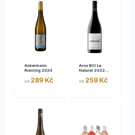
Ankermann
Aroa BIO Le
Riesling 2024
Naturel 2022
Tinto, Aora,
289 Kč
259 Kč
Navarra, bez
od
od
siřičitanů