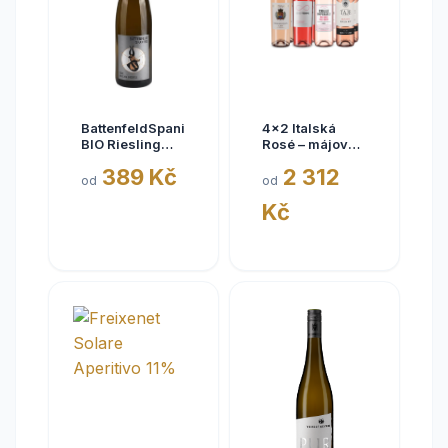
BattenfeldSpanier
4x2 Italská
BIO Riesling
Rosé – májové
Eisquell trocken
kousky
389 Kč
2 312
2025,
od
od
BattenfeldSpanier,
Kč
Rheinhessen
VDP