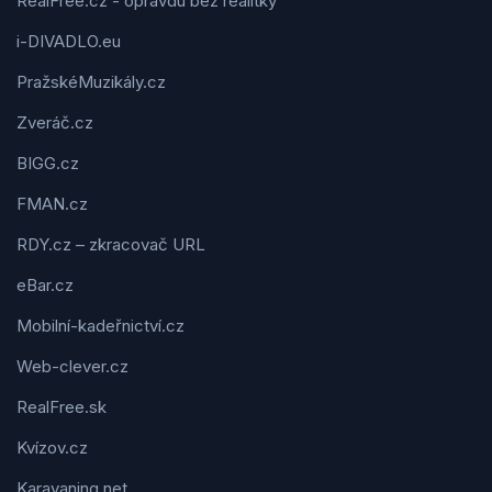
RealFree.cz - opravdu bez realitky
i-DIVADLO.eu
PražskéMuzikály.cz
Zveráč.cz
BIGG.cz
FMAN.cz
RDY.cz – zkracovač URL
eBar.cz
Mobilní-kadeřnictví.cz
Web-clever.cz
RealFree.sk
Kvízov.cz
Karavaning.net