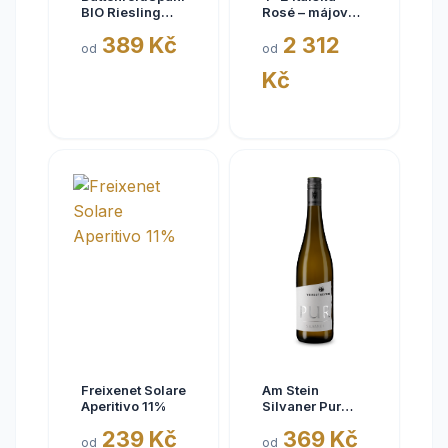
BIO Riesling
Rosé – májové
Eisquell trocken
kousky
389 Kč
2 312
2025,
od
od
BattenfeldSpanier,
Kč
Rheinhessen
VDP
Freixenet Solare
Am Stein
Aperitivo 11%
Silvaner Pur
2025
239 Kč
369 Kč
od
od