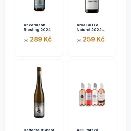
Ankermann
Aroa BIO Le
Riesling 2024
Naturel 2022
Tinto, Aora,
289 Kč
259 Kč
Navarra, bez
od
od
siřičitanů
BattenfeldSpanier
4x2 Italská