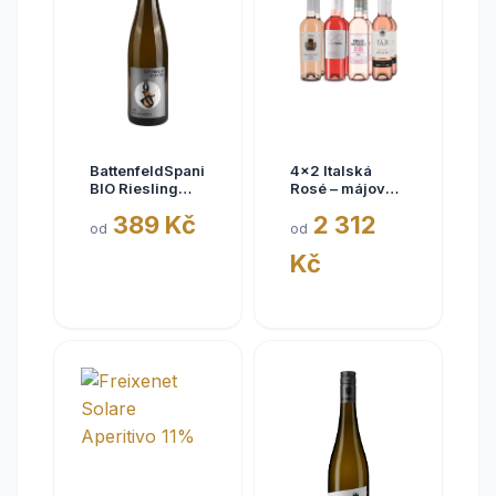
BattenfeldSpanier
4x2 Italská
BIO Riesling
Rosé – májové
Eisquell trocken
kousky
389 Kč
2 312
2025,
od
od
BattenfeldSpanier,
Kč
Rheinhessen
VDP