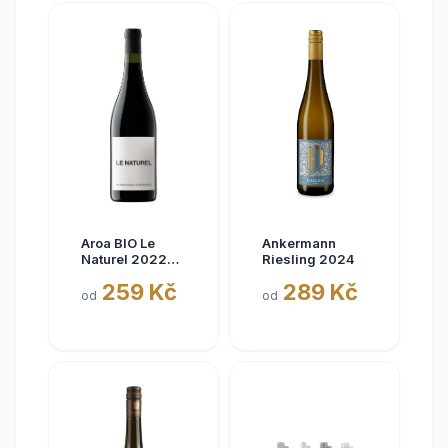
Aroa BIO Le
Ankermann
Naturel 2022
Riesling 2024
Tinto, Aora,
259 Kč
289 Kč
Navarra, bez
od
od
siřičitanů