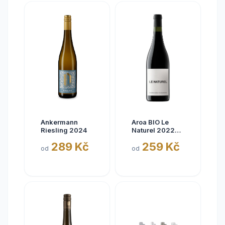
Ankermann
Aroa BIO Le
Riesling 2024
Naturel 2022
Tinto, Aora,
289 Kč
259 Kč
Navarra, bez
od
od
siřičitanů