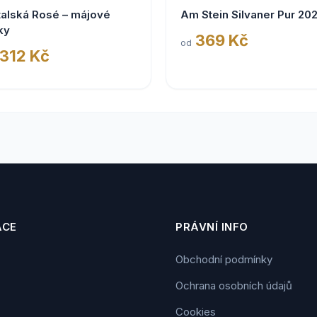
talská Rosé – májové
Am Stein Silvaner Pur 20
ky
369 Kč
od
 312 Kč
ACE
PRÁVNÍ INFO
Obchodní podmínky
Ochrana osobních údajů
Cookies