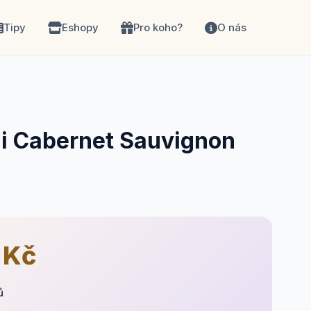
Tipy
Eshopy
Pro koho?
O nás
di Cabernet Sauvignon
 Kč
ů