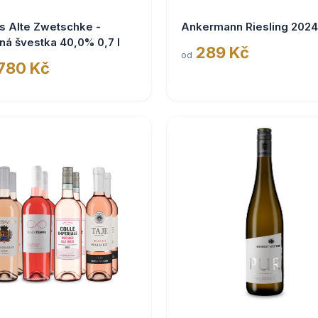
s Alte Zwetschke -
Ankermann Riesling 2024
ná švestka 40,0% 0,7 l
289 Kč
od
 780 Kč