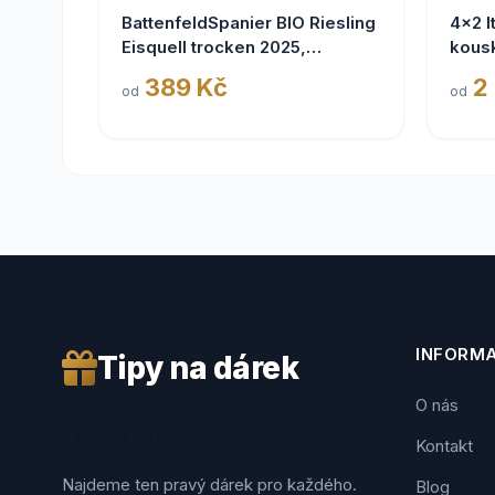
BattenfeldSpanier BIO Riesling
4x2 I
Eisquell trocken 2025,
kous
BattenfeldSpanier,
389 Kč
2
od
od
Rheinhessen VDP
INFORM
Tipy na dárek
O nás
Tipy na dárek
Kontakt
Najdeme ten pravý dárek pro každého.
Blog