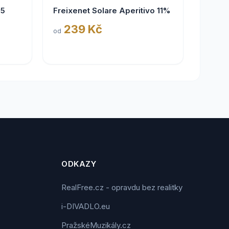
25
Freixenet Solare Aperitivo 11%
239 Kč
od
ODKAZY
RealFree.cz - opravdu bez realitky
i-DIVADLO.eu
PražskéMuzikály.cz