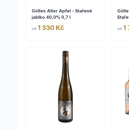
Gölles Alter Apfel - Stařené
Gölle
jablko 40,0% 0,7 l
Staře
1 330 Kč
1
od
od